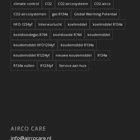
climate control
CO2
CO2 aircosysteem
CO2-airco
CO2-aircosystemen
gas R134a
Global Warming Potential
HFO-1234yf
Interieurlucht
koelmiddel
koelmiddel R134a
kooldioxidegas R744
kooldioxide R744
koudemiddel
koudemiddel HFO1234yf
koudemiddel R134a
koudemiddel R1234yf
nieuwe koudemiddel
R134a
R134a vullen
R1234yf
Service aan huis
AIRCO CARE
info@aircocare.nl