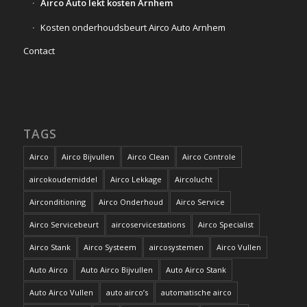
Airco Auto lekt kosten Arnhem
Kosten onderhoudsbeurt Airco Auto Arnhem
Contact
TAGS
Airco
Airco Bijvullen
Airco Clean
Airco Controle
aircokoudemiddel
Airco Lekkage
Aircolucht
Airconditioning
Airco Onderhoud
Airco Service
Airco Servicebeurt
aircoservicestations
Airco Specialist
Airco Stank
Airco Systeem
aircosystemen
Airco Vullen
Auto Airco
Auto Airco Bijvullen
Auto Airco Stank
Auto Airco Vullen
auto airco’s
automatische airco