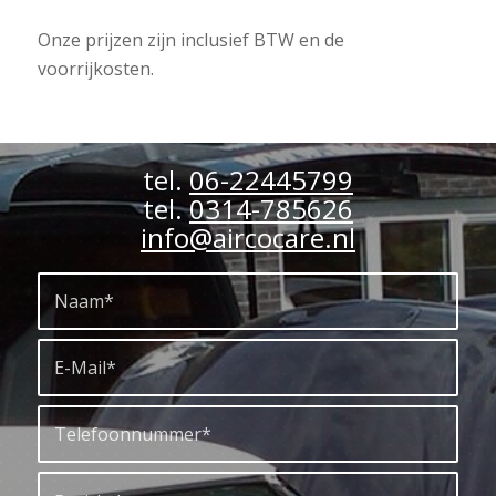
Onze prijzen zijn inclusief BTW en de
voorrijkosten.
tel.
06-22445799
tel.
0314-785626
info@aircocare.nl