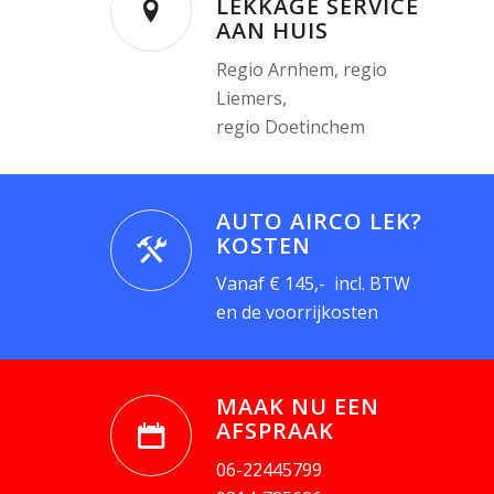
LEKKAGE SERVICE
AAN HUIS
Regio Arnhem, regio
Liemers,
regio Doetinchem
AUTO AIRCO LEK?
KOSTEN
Vanaf € 145,- incl. BTW
en de voorrijkosten
MAAK NU EEN
AFSPRAAK
06-22445799