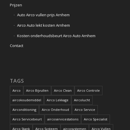
Prijzen
Auto Airco vullen prijs Arnhem
Airco Auto lekt kosten Arnhem
Kosten onderhoudsbeurt Airco Auto Arnhem
Contact
TAGS
Airco
Airco Bijvullen
Airco Clean
Airco Controle
aircokoudemiddel
Airco Lekkage
Aircolucht
Airconditioning
Airco Onderhoud
Airco Service
Airco Servicebeurt
aircoservicestations
Airco Specialist
Airco Stank
Airco Systeem
aircosystemen
Airco Vullen