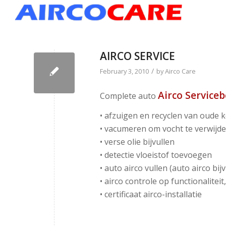
AIRCO SERVICE
/
February 3, 2010
by
Airco Care
Airco Service
Complete auto
• afzuigen en recyclen van oude
• vacumeren om vocht te verwijd
• verse olie bijvullen
• detectie vloeistof toevoegen
• auto airco vullen (auto airco b
• airco controle op functionalite
• certificaat airco-installatie