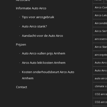
Airco Con
Informatie Auto Airco
Airco Le
Tips voor aircogebruik
Aircondit
Auto Airco stank?
Airco Ser
Aandacht voor de Auto Airco
aircoserv
Prijzen
Airco Sta
Auto Airco vullen prijs Arnhem
aircosys
Airco Auto lekt kosten Arnhem
Auto Airc
Auto Airc
Kosten onderhoudsbeurt Airco Auto
Arnhem
auto airco
climate c
Contact
CO2 airc
CO2-airc