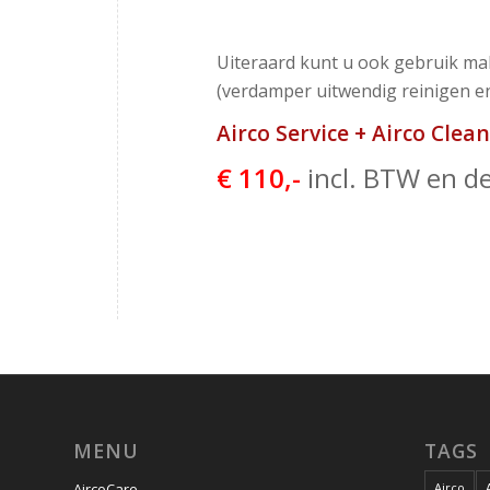
Uiteraard kunt u ook gebruik make
(verdamper uitwendig reinigen en
Airco Service + Airco Clean
€ 110,-
incl. BTW en de
MENU
TAGS
AircoCare
Airco