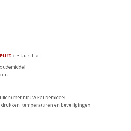
beurt
bestaand uit:
 koudemiddel
eren
ijvullen) met nieuw koudemiddel
it, drukken, temperaturen en beveiligingen