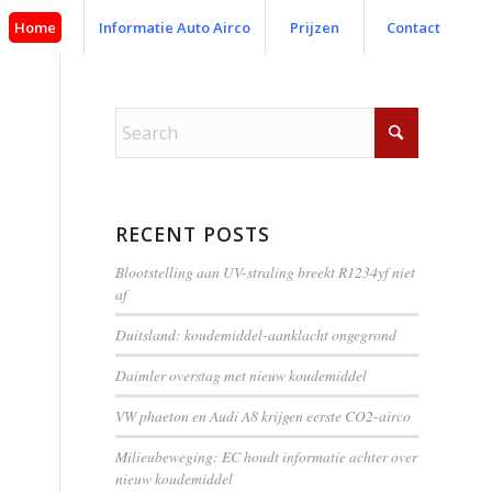
Home
Informatie Auto Airco
Prijzen
Contact
RECENT POSTS
Blootstelling aan UV-straling breekt R1234yf niet
af
Duitsland: koudemiddel-aanklacht ongegrond
Daimler overstag met nieuw koudemiddel
VW phaeton en Audi A8 krijgen eerste CO2-airco
Milieubeweging: EC houdt informatie achter over
nieuw koudemiddel