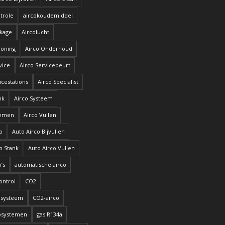
trole
aircokoudemiddel
kkage
Aircolucht
ioning
Airco Onderhoud
vice
Airco Servicebeurt
icestations
Airco Specialist
nk
Airco Systeem
temen
Airco Vullen
o
Auto Airco Bijvullen
o Stank
Auto Airco Vullen
’s
automatische airco
ontrol
CO2
osysteem
CO2-airco
osystemen
gas R134a