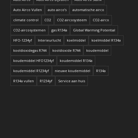
Auto Airco Vullen
auto airco’s
automatische airco
climate control
CO2
CO2 aircosysteem
CO2-airco
CO2-aircosystemen
gas R134a
Global Warming Potential
HFO-1234yf
Interieurlucht
koelmiddel
koelmiddel R134a
kooldioxidegas R744
kooldioxide R744
koudemiddel
koudemiddel HFO1234yf
koudemiddel R134a
koudemiddel R1234yf
nieuwe koudemiddel
R134a
R134a vullen
R1234yf
Service aan huis