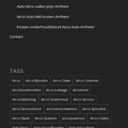
Auto Airco vullen prijs Arnhem
Airco Auto lekt kosten Arnhem
Kosten onderhoudsbeurt Airco Auto Arnhem
Contact
TAGS
Airco
Airco Bijvullen
Airco Clean
Airco Controle
aircokoudemiddel
Airco Lekkage
Aircolucht
Airconditioning
Airco Onderhoud
Airco Service
Airco Servicebeurt
aircoservicestations
Airco Specialist
Airco Stank
Airco Systeem
aircosystemen
Airco Vullen
Auto Airco
Auto Airco Bijvullen
Auto Airco Stank