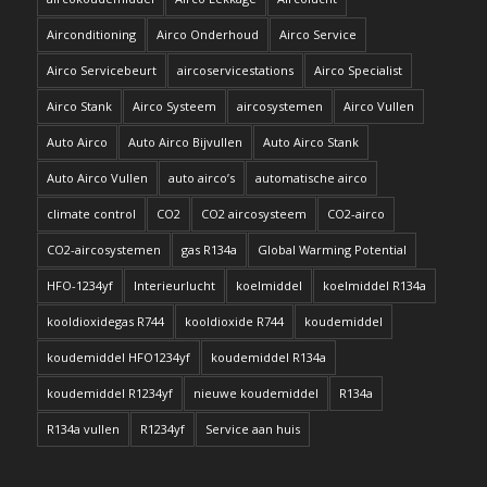
Airconditioning
Airco Onderhoud
Airco Service
Airco Servicebeurt
aircoservicestations
Airco Specialist
Airco Stank
Airco Systeem
aircosystemen
Airco Vullen
Auto Airco
Auto Airco Bijvullen
Auto Airco Stank
Auto Airco Vullen
auto airco’s
automatische airco
climate control
CO2
CO2 aircosysteem
CO2-airco
CO2-aircosystemen
gas R134a
Global Warming Potential
HFO-1234yf
Interieurlucht
koelmiddel
koelmiddel R134a
kooldioxidegas R744
kooldioxide R744
koudemiddel
koudemiddel HFO1234yf
koudemiddel R134a
koudemiddel R1234yf
nieuwe koudemiddel
R134a
R134a vullen
R1234yf
Service aan huis